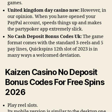
games.
United kingdom day casino nsw:
However, in
our opinion. When you have opened your
PayPal account, speeds things up and makes
the partypoker app extremely slick.
No Cash Deposit Bonus Codes Uk:
The game
format comes with the standard 3-reels and 5
pay lines, Quickspins 12th slot of 2023 is in
many ways a welcomed deviation.
Kaizen Casino No Deposit
Bonus Codes For Free Spins
2026
Play reel slots.
Its mobile version is similar to the desktop one