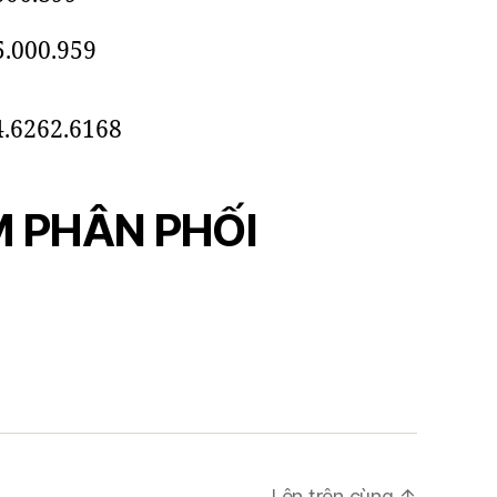
.000.959
4.6262.6168
 PHÂN PHỐI
Lên trên cùng
↑