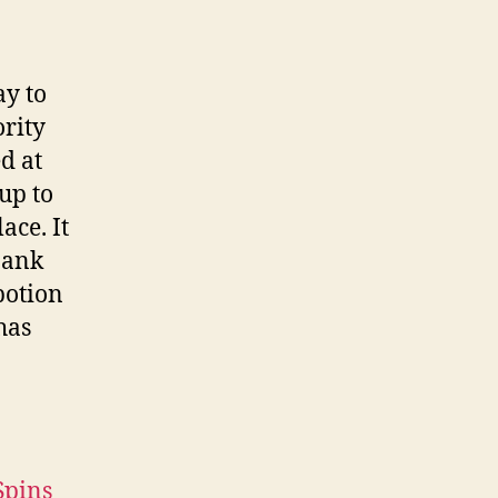
ay to
ority
d at
up to
ace. It
bank
potion
has
Spins