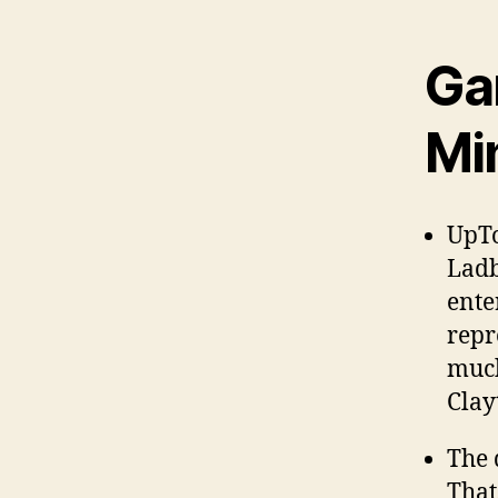
Ga
Mi
UpTo
Ladb
ente
repr
much
Clay
The 
That