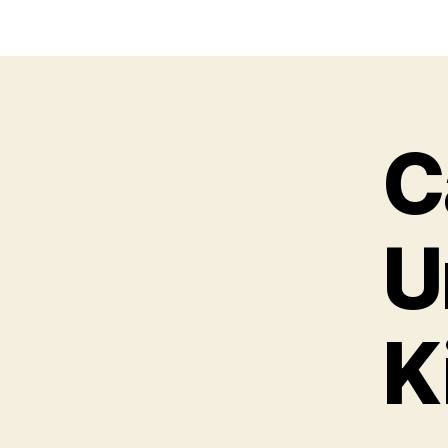
C
U
K