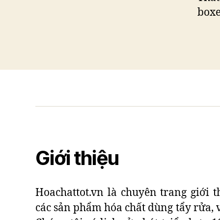
boxe
Giới thiệu
Hoachattot.vn là chuyên trang giới 
các sản phẩm hóa chất dùng tẩy rửa, 