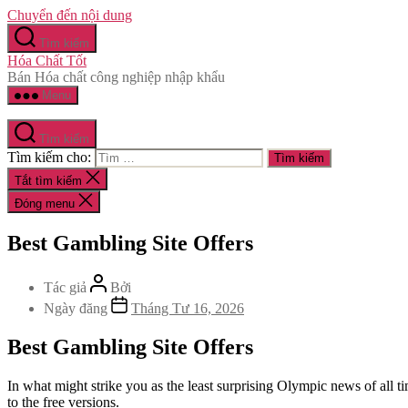
Chuyển đến nội dung
sbahis
สล็อตเว็บตรง
casino siteleri
pusulabet
deneme bonusu
yangoncult
Tìm kiếm
Hóa Chất Tốt
Bán Hóa chất công nghiệp nhập khẩu
Menu
Tìm kiếm
Tìm kiếm cho:
Tắt tìm kiếm
Đóng menu
Best Gambling Site Offers
Tác giả
Bởi
Ngày đăng
Tháng Tư 16, 2026
Best Gambling Site Offers
In what might strike you as the least surprising Olympic news of all ti
to the free versions.